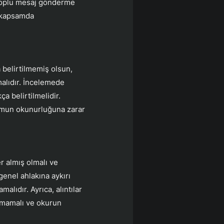
m, toplu mesaj gönderme
 kapsamda
a belirtilmemiş olsun,
malıdır. İncelemede
kça belirtilmelidir.
formun okunurluğuna zarar
er almış olmalı ve
genel ahlakına aykırı
malıdır. Ayrıca, alıntılar
olmamalı ve okurun