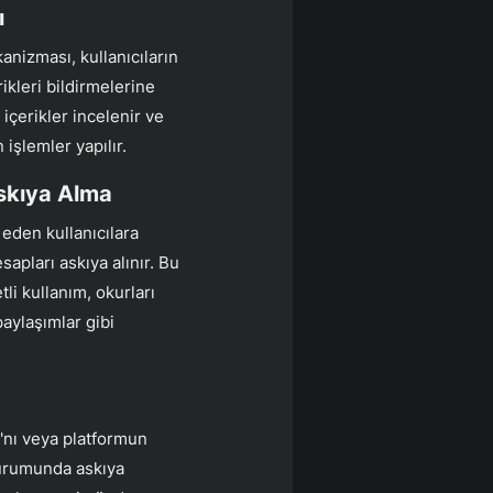
ı
nizması, kullanıcıların
rikleri bildirmelerine
i içerikler incelenir ve
 işlemler yapılır.
Askıya Alma
l eden kullanıcılara
apları askıya alınır. Bu
tli kullanım, okurları
aylaşımlar gibi
ı'nı veya platformun
 durumunda askıya