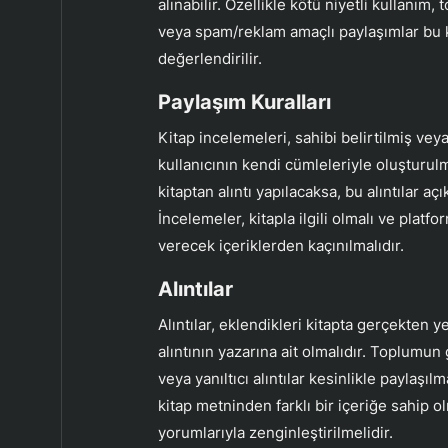
alınabilir. Özellikle kötü niyetli kullanı
veya spam/reklam amaçlı paylaşımlar bu
değerlendirilir.
Paylaşım Kuralları
Kitap incelemeleri, sahibi belirtilmiş vey
kullanıcının kendi cümleleriyle oluşturul
kitaptan alıntı yapılacaksa, bu alıntılar açı
İncelemeler, kitapla ilgili olmalı ve plat
verecek içeriklerden kaçınılmalıdır.
Alıntılar
Alıntılar, eklendikleri kitapta gerçekten y
alıntının yazarına ait olmalıdır. Toplumun 
veya yanıltıcı alıntılar kesinlikle paylaşılma
kitap metninden farklı bir içeriğe sahip 
yorumlarıyla zenginleştirilmelidir.