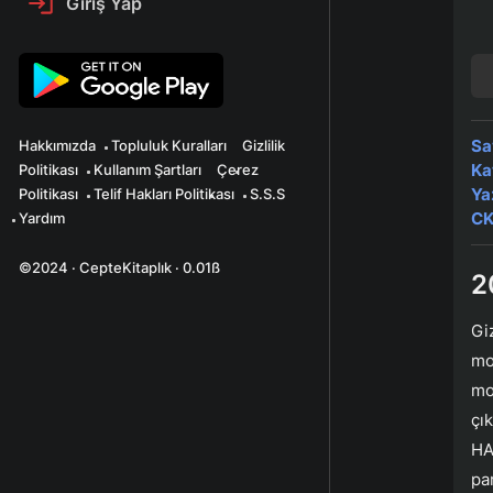
Giriş Yap
Sa
Hakkımızda
Topluluk Kuralları
Gizlilik
Ka
Politikası
Kullanım Şartları
Çerez
Ya
Politikası
Telif Hakları Politikası
S.S.S
CK
Yardım
©2024 · CepteKitaplık · 0.01ß
2
Gi
mo
mo
çık
HA
pa