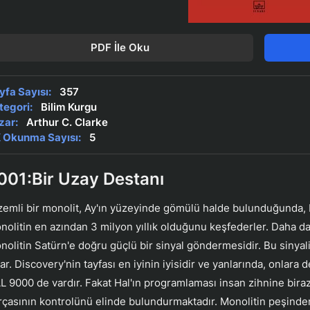
PDF İle Oku
yfa Sayısı:
357
tegori:
Bilim Kurgu
zar:
Arthur C. Clarke
 Okunma Sayısı:
5
001:Bir Uzay Destanı
zemli bir monolit, Ay'ın yüzeyinde gömülü halde bulunduğunda, bi
nolitin en azından 3 milyon yıllık olduğunu keşfederler. Daha da 
nolitin Satürn'e doğru güçlü bir sinyal göndermesidir. Bu sinya
ar. Discovery'nin tayfası en iyinin iyisidir ve yanlarında, onlara 
L 9000 de vardır. Fakat Hal'ın programlaması insan zihnine bira
rçasının kontrolünü elinde bulundurmaktadır. Monolitin peşinden 