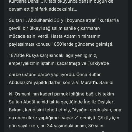
Kurtlarla Dansı... Kitabı okuyunca dansın bugün de
devam ettiğini fark edeceksiniz...
Sultan II. Abdülhamid 33 yıl boyunca etrafı “kurtlar”la
çevrili bir ülkeyi sağ salim sahile çıkarmanın
mücadelesini verdi. Hasta Adam’ın mirasının
paylaşılması konusu 1850’lerde gündeme gelmişti.
1878’de Rusya karşısındaki ağır yenilgimiz,
emperyalizmin iştahını kabartmıştı ve Türkiye’de
darbe üstüne darbe yapılıyordu. Önce Sultan
Abdülaziz’e yapıldı darbe, sonra V. Murad’a. Sanıldı
ki, Osmanlı’nın kaderi pamuk ipliğine bağlı. Nitekim
Sultan Abdülhamid tahta geçtiğinde İngiliz Dışişleri
Bakanı, kendisini tehdit etmiş, “Ayağını denk alsın, ona
da öncekilere yaptığımızı yaparız” demişti. Çöküş için
gün sayılırken, bu 34 yaşındaki adam, 30 yılını