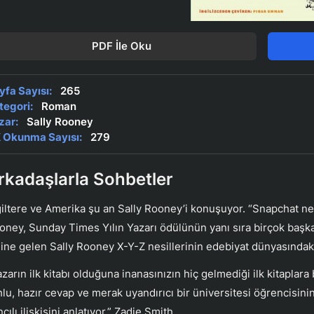
PDF İle Oku
yfa Sayısı:
265
tegori:
Roman
zar:
Sally Rooney
 Okunma Sayısı:
279
rkadaşlarla Sohbetler
giltere ve Amerika şu an Sally Rooney’i konuşuyor. “Snapchat nes
oney, Sunday Times Yılın Yazarı ödülünün yanı sıra birçok başka 
line gelen Sally Rooney X-Y-Z nesillerinin edebiyat dünyasındaki
azarın ilk kitabı olduğuna inanasınızın hiç gelmediği ilk kitaplara
hlu, hazır cevap ve merak uyandırıcı bir üniversitesi öğrencisini
cılı ilişkisini anlatıyor.” Zadie Smith