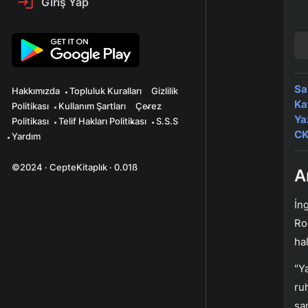
Giriş Yap
Sa
Hakkımızda
Topluluk Kuralları
Gizlilik
Ka
Politikası
Kullanım Şartları
Çerez
Ya
Politikası
Telif Hakları Politikası
S.S.S
CK
Yardım
©2024 · CepteKitaplık · 0.01ß
A
İn
Ro
ha
"Y
ru
san