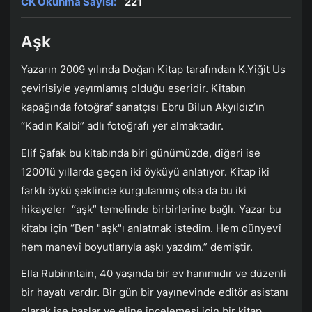
CK Okunma Sayısı:
221
Aşk
Yazarın 2009 yılında Doğan Kitap tarafından K.Yiğit Us
çevirisiyle yayımlamış olduğu eseridir. Kitabın
kapağında fotoğraf sanatçısı Ebru Bilun Akyıldız’ın
“Kadın Kalbi” adlı fotoğrafı yer almaktadır.
Elif Şafak bu kitabında biri günümüzde, diğeri ise
1200’lü yıllarda geçen iki öyküyü anlatıyor. Kitap iki
farklı öykü şeklinde kurgulanmış olsa da bu iki
hikayeler “aşk” temelinde birbirlerine bağlı. Yazar bu
kitabı için “Ben "aşk"ı anlatmak istedim. Hem dünyevî
hem manevî boyutlarıyla aşkı yazdım.” demiştir.
Ella Rubinntain, 40 yaşında bir ev hanımıdır ve düzenli
bir hayatı vardır. Bir gün bir yayınevinde editör asistanı
olarak işe başlar ve eline incelemesi için bir kitap