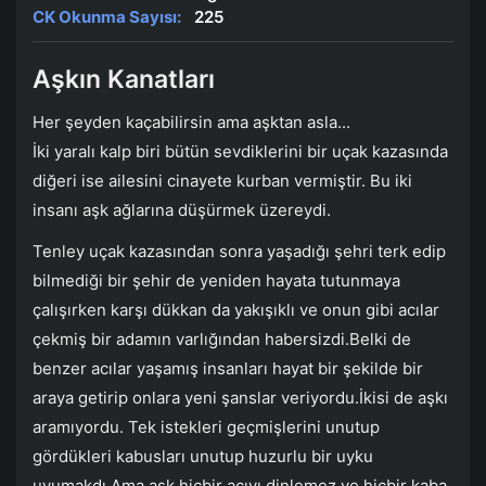
CK Okunma Sayısı:
225
Aşkın Kanatları
Her şeyden kaçabilirsin ama aşktan asla...
İki yaralı kalp biri bütün sevdiklerini bir uçak kazasında
diğeri ise ailesini cinayete kurban vermiştir. Bu iki
insanı aşk ağlarına düşürmek üzereydi.
Tenley uçak kazasından sonra yaşadığı şehri terk edip
bilmediği bir şehir de yeniden hayata tutunmaya
çalışırken karşı dükkan da yakışıklı ve onun gibi acılar
çekmiş bir adamın varlığından habersizdi.Belki de
benzer acılar yaşamış insanları hayat bir şekilde bir
araya getirip onlara yeni şanslar veriyordu.İkisi de aşkı
aramıyordu. Tek istekleri geçmişlerini unutup
gördükleri kabusları unutup huzurlu bir uyku
uyumakdı.Ama aşk hiçbir acıyı dinlemez ve hiçbir kaba