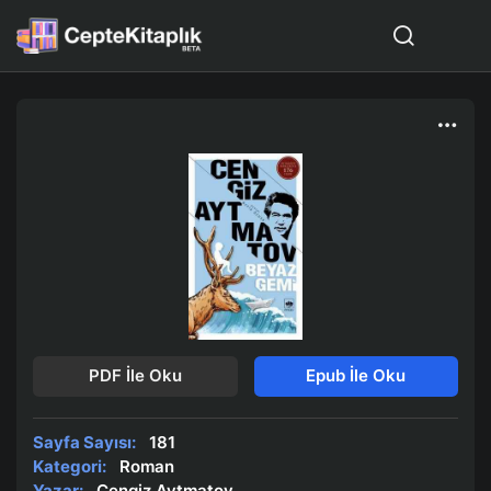
PDF İle Oku
Epub İle Oku
Sayfa Sayısı:
181
Kategori:
Roman
Yazar:
Cengiz Aytmatov