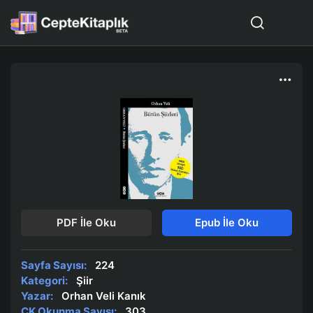
PDF İle Oku
Epub İle Oku
Sayfa Sayısı:
224
Kategori:
Şiir
Yazar:
Orhan Veli Kanık
CK Okunma Sayısı:
303