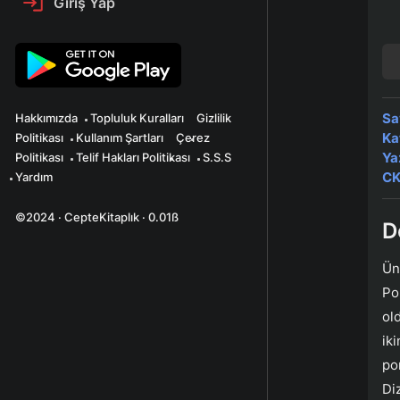
Giriş Yap
Sa
Hakkımızda
Topluluk Kuralları
Gizlilik
Ka
Politikası
Kullanım Şartları
Çerez
Ya
Politikası
Telif Hakları Politikası
S.S.S
CK
Yardım
©2024 · CepteKitaplık · 0.01ß
D
Ün
Po
ol
ik
po
Di