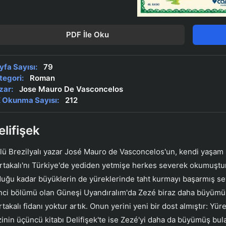
PDF İle Oku
yfa Sayısı:
79
tegori:
Roman
zar:
Jose Mauro De Vasconcelos
 Okunma Sayısı:
212
elifişek
lü Brezilyalı yazar José Mauro de Vasconcelos'un, kendi yaşam k
rtakalı'nı Türkiye'de yediden yetmişe herkes severek okumuştu
duğu kadar büyüklerin de yüreklerinde taht kurmayı başarmış sev
inci bölümü olan Güneşi Uyandıralım'da Zezé biraz daha büyümü
rtakalı fidanı yoktur artık. Onun yerini yeni bir dost almıştır: Yü
zinin üçüncü kitabı Delifişek'te ise Zezé'yi daha da büyümüş bula