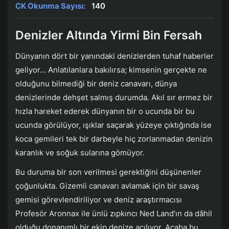
CK Okunma Sayısı:
140
Denizler Altında Yirmi Bin Fersah
Dünyanın dört bir yanındaki denizlerden tuhaf haberler
geliyor… Anlatılanlara bakılırsa; kimsenin gerçekte ne
olduğunu bilmediği bir deniz canavarı, dünya
denizlerinde dehşet salmış durumda. Akıl sır ermez bir
hızla hareket ederek dünyanın bir o ucunda bir bu
ucunda görülüyor, ışıklar saçarak yüzeye çıktığında ise
koca gemileri tek bir darbeyle hiç zorlanmadan denizin
karanlık ve soğuk sularına gömüyor.
Bu duruma bir son verilmesi gerektiğini düşünenler
çoğunlukta. Gizemli canavarı avlamak için bir savaş
gemisi görevlendiriliyor ve deniz araştırmacısı
Profesör Aronnax ile ünlü zıpkıncı Ned Land'ın da dâhil
olduğu donanımlı bir ekip denize açılıyor. Acaba bu