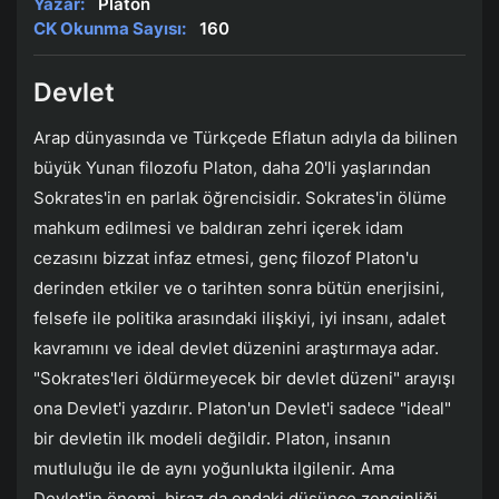
Yazar:
Platon
CK Okunma Sayısı:
160
Devlet
Arap dünyasında ve Türkçede Eflatun adıyla da bilinen
büyük Yunan filozofu Platon, daha 20'li yaşlarından
Sokrates'in en parlak öğrencisidir. Sokrates'in ölüme
mahkum edilmesi ve baldıran zehri içerek idam
cezasını bizzat infaz etmesi, genç filozof Platon'u
derinden etkiler ve o tarihten sonra bütün enerjisini,
felsefe ile politika arasındaki ilişkiyi, iyi insanı, adalet
kavramını ve ideal devlet düzenini araştırmaya adar.
"Sokrates'leri öldürmeyecek bir devlet düzeni" arayışı
ona Devlet'i yazdırır. Platon'un Devlet'i sadece "ideal"
bir devletin ilk modeli değildir. Platon, insanın
mutluluğu ile de aynı yoğunlukta ilgilenir. Ama
Devlet'in önemi, biraz da ondaki düşünce zenginliği,