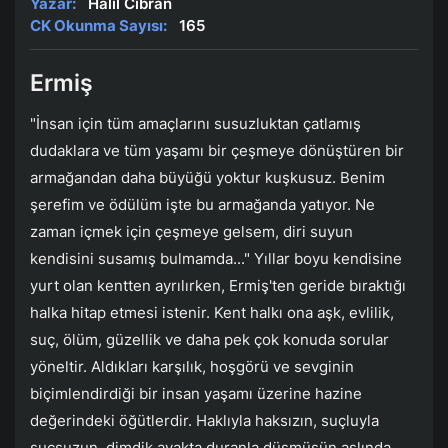
Yazar:
Halil Cibran
CK Okunma Sayısı:
165
Ermiş
"İnsan için tüm amaçlarını susuzluktan çatlamış
dudaklara ve tüm yaşamı bir çeşmeye dönüştüren bir
armağandan daha büyüğü yoktur kuşkusuz. Benim
şerefim ve ödülüm işte bu armağanda yatıyor. Ne
zaman içmek için çeşmeye gelsem, diri suyun
kendisini susamış bulmamda..." Yıllar boyu kendisine
yurt olan kentten ayrılırken, Ermiş'ten geride bıraktığı
halka hitap etmesi istenir. Kent halkı ona aşk, evlilik,
suç, ölüm, güzellik ve daha pek çok konuda sorular
yöneltir. Aldıkları karşılık, hoşgörü ve sevginin
biçimlendirdiği bir insan yaşamı üzerine hazine
değerindeki öğütlerdir. Haklıyla haksızın, suçluyla
suçsuzun, dimdik ayakta duranla düşmüşün aslında