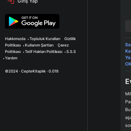
Giriş Yap
Hakkımızda
Topluluk Kuralları
Gizlilik
Sa
Politikası
Kullanım Şartları
Çerez
Ka
Politikası
Telif Hakları Politikası
S.S.S
Ya
Yardım
CK
©2024 · CepteKitaplık · 0.01ß
E
Mi
Pa
Bu
aş
so