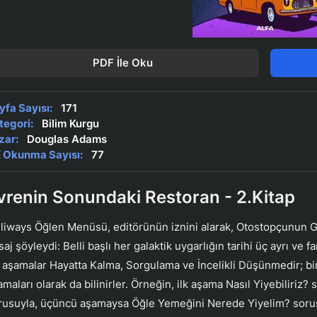
PDF İle Oku
yfa Sayısı:
171
tegori:
Bilim Kurgu
zar:
Douglas Adams
 Okunma Sayısı:
77
vrenin Sonundaki Restoran - 2.Kitap
lliways Öğlen Menüsü, editörünün iznini alarak, Otostopçunun G
saj şöyleydi: Belli başlı her galaktik uygarlığın tarihi üç ayrı ve
 aşamalar Hayatta Kalma, Sorgulama ve İncelikli Düşünmedir; bi
amaları olarak da bilinirler. Örneğin, ilk aşama Nasıl Yiyebiliriz
rusuyla, üçüncü aşamaysa Öğle Yemeğini Nerede Yiyelim? soru