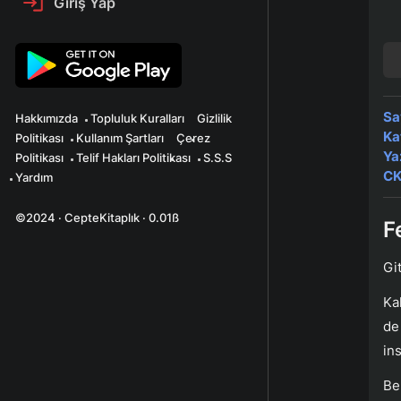
Giriş Yap
Sa
Hakkımızda
Topluluk Kuralları
Gizlilik
Ka
Politikası
Kullanım Şartları
Çerez
Ya
Politikası
Telif Hakları Politikası
S.S.S
CK
Yardım
©2024 · CepteKitaplık · 0.01ß
F
Gi
Ka
de
ins
Be