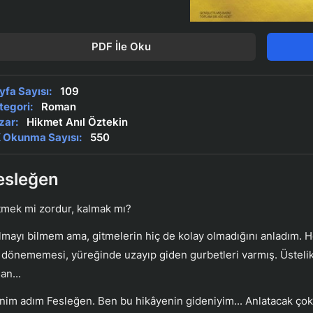
PDF İle Oku
yfa Sayısı:
109
tegori:
Roman
zar:
Hikmet Anıl Öztekin
 Okunma Sayısı:
550
esleğen
tmek mi zordur, kalmak mı?
lmayı bilmem ama, gitmelerin hiç de kolay olmadığını anladım. 
 dönememesi, yüreğinde uzayıp giden gurbetleri varmış. Üstelik g
an...
nim adım Fesleğen. Ben bu hikâyenin gideniyim... Anlatacak çok 