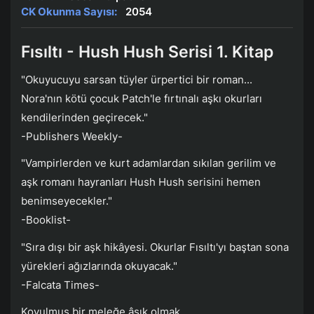
CK Okunma Sayısı:
2054
Fısıltı - Hush Hush Serisi 1. Kitap
"Okuyucuyu sarsan tüyler ürpertici bir roman...
Nora'nın kötü çocuk Patch'le fırtınalı aşkı okurları
kendilerinden geçirecek."
-Publishers Weekly-
"Vampirlerden ve kurt adamlardan sıkılan gerilim ve
aşk romanı hayranları Hush Hush serisini hemen
benimseyecekler."
-Booklist-
"Sıra dışı bir aşk hikâyesi. Okurlar Fısıltı'yı baştan sona
yürekleri ağızlarında okuyacak."
-Falcata Times-
Kovulmuş bir meleğe âşık olmak...