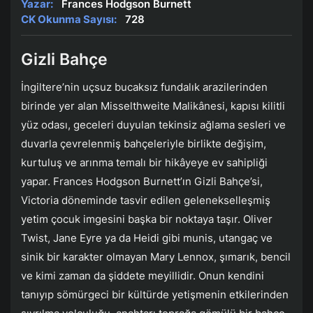
Yazar:
Frances Hodgson Burnett
CK Okunma Sayısı:
728
Gizli Bahçe
İngiltere’nin uçsuz bucaksız fundalık arazilerinden
birinde yer alan Misselthweite Malikânesi, kapısı kilitli
yüz odası, geceleri duyulan tekinsiz ağlama sesleri ve
duvarla çevrelenmiş bahçeleriyle birlikte değişim,
kurtuluş ve arınma temalı bir hikâyeye ev sahipliği
yapar. Frances Hodgson Burnett’ın Gizli Bahçe’si,
Victoria döneminde tasvir edilen gelenekselleşmiş
yetim çocuk imgesini başka bir noktaya taşır. Oliver
Twist, Jane Eyre ya da Heidi gibi munis, utangaç ve
sinik bir karakter olmayan Mary Lennox, şımarık, bencil
ve kimi zaman da şiddete meyillidir. Onun kendini
tanıyıp sömürgeci bir kültürde yetişmenin etkilerinden