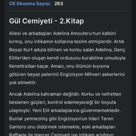
CK Okunma Sayısı:
263
Gül Cemiyeti - 2.Kitap
Ailesi ve arkadaşları Adelina Amouteru’nun kalbini
kırmış, onu intikamın kollarına teslim etmişlerdir. Artık
Beyaz Kurt adıyla bilinen ve korku salan Adelina, Genç
Elitler’den oluşan kendi ordusunu kurabilme umuduyla
Kenettra’dan kaçar. Amacı, onu ölümün kıyısına
götüren beyaz pelerinli Engizisyon Mihveri askerlerini
yok etmektir.
Ancak Adelina kahraman değildir. Korku ve nefretten
beslenen güçleri, kontrol edemeyeceği bir boyuta
ulaşmıştır. Yeni Elit arkadaşlarına güvenmemektedir.
Bunlar yetmezmiş gibi Engizisyon’un lideri Teren
Santoro onu öldürmek istemekte, eski arkadaşları
Raffaele ile Hançer Cemiyeti ise intikam açlığının