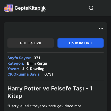
PDF İle Oku
Epub İle Oku
Sayfa Sayısı:
371
Kategori:
Bilim Kurgu
Yazar:
J. K. Rowling
CK Okunma Sayısı:
6731
Harry Potter ve Felsefe Taşı - 1.
Kitap
“Harry, elleri titreyerek zarfı çevirince mor