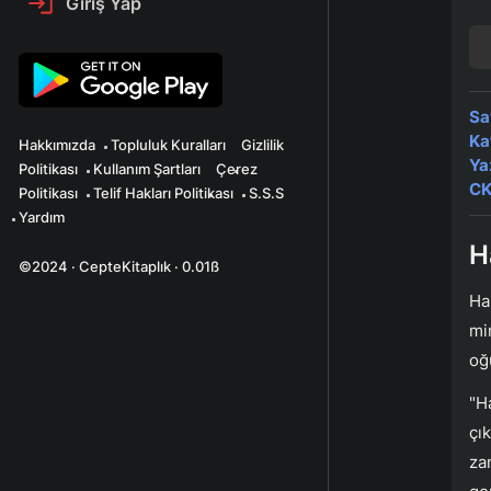
Giriş Yap
Sa
Ka
Hakkımızda
Topluluk Kuralları
Gizlilik
Ya
Politikası
Kullanım Şartları
Çerez
CK
Politikası
Telif Hakları Politikası
S.S.S
Yardım
H
©2024 · CepteKitaplık · 0.01ß
Ha
mi
oğ
"H
çı
za