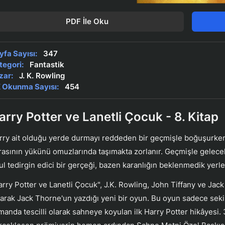
PDF İle Oku
yfa Sayısı:
347
tegori:
Fantastik
zar:
J. K. Rowling
 Okunma Sayısı:
454
arry Potter ve Lanetli Çocuk - 8. Kitap
rry ait olduğu yerde durmayı reddeden bir geçmişle boğuşurken,
rasının yükünü omuzlarında taşımakta zorlanır. Geçmişle gelec
ul tedirgin edici bir gerçeği, bazen karanlığın beklenmedik yerle
arry Potter ve Lanetli Çocuk", J.K. Rowling, John Tiffany ve Jac
karak Jack Thorne'un yazdığı yeni bir oyun. Bu oyun sadece sekiz
manda tescilli olarak sahneye koyulan ilk Harry Potter hikâyes