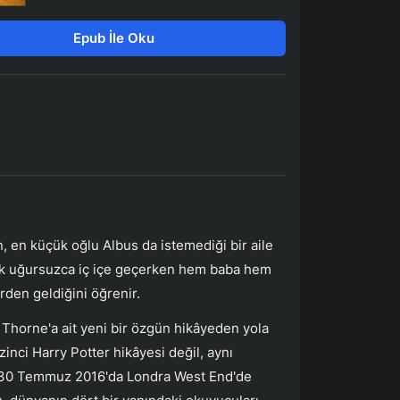
Epub İle Oku
 en küçük oğlu Albus da istemediği bir aile
ek uğursuzca iç içe geçerken hem baba hem
rden geldiğini öğrenir.
k Thorne'a ait yeni bir özgün hikâyeden yola
inci Harry Potter hikâyesi değil, aynı
i. 30 Temmuz 2016'da Londra West End'de