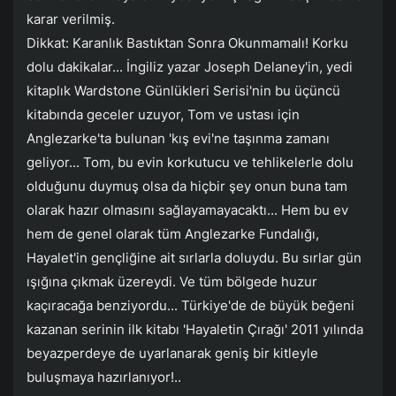
karar verilmiş.
Dikkat: Karanlık Bastıktan Sonra Okunmamalı! Korku
dolu dakikalar... İngiliz yazar Joseph Delaney'in, yedi
kitaplık Wardstone Günlükleri Serisi'nin bu üçüncü
kitabında geceler uzuyor, Tom ve ustası için
Anglezarke'ta bulunan 'kış evi'ne taşınma zamanı
geliyor... Tom, bu evin korkutucu ve tehlikelerle dolu
olduğunu duymuş olsa da hiçbir şey onun buna tam
olarak hazır olmasını sağlayamayacaktı... Hem bu ev
hem de genel olarak tüm Anglezarke Fundalığı,
Hayalet'in gençliğine ait sırlarla doluydu. Bu sırlar gün
ışığına çıkmak üzereydi. Ve tüm bölgede huzur
kaçıracağa benziyordu... Türkiye'de de büyük beğeni
kazanan serinin ilk kitabı 'Hayaletin Çırağı' 2011 yılında
beyazperdeye de uyarlanarak geniş bir kitleyle
buluşmaya hazırlanıyor!..