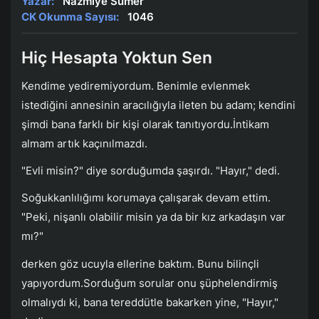
Yazar:
Nazmiye Sümer
CK Okunma Sayısı:
1046
Hiç Hesapta Yoktun Sen
Kendime yediremiyordum. Benimle evlenmek
istediğini annesinin aracılığıyla ileten bu adam; kendini
şimdi bana farklı bir kişi olarak tanıtıyordu.İntikam
almam artık kaçınılmazdı.
"Evli misin?" diye sorduğumda şaşırdı. "Hayır," dedi.
Soğukkanlılığımı korumaya çalışarak devam ettim.
"Peki, nişanlı olabilir misin ya da bir kız arkadaşın var
mı?"
derken göz ucuyla ellerine baktım. Bunu bilinçli
yapıyordum.Sorduğum sorular onu şüphelendirmiş
olmalıydı ki, bana tereddütle bakarken yine, "Hayır,"