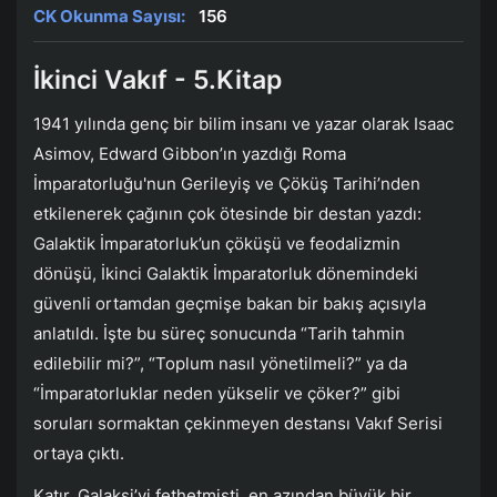
CK Okunma Sayısı:
156
İkinci Vakıf - 5.Kitap
1941 yılında genç bir bilim insanı ve yazar olarak Isaac
Asimov, Edward Gibbon’ın yazdığı Roma
İmparatorluğu'nun Gerileyiş ve Çöküş Tarihi’nden
etkilenerek çağının çok ötesinde bir destan yazdı:
Galaktik İmparatorluk’un çöküşü ve feodalizmin
dönüşü, İkinci Galaktik İmparatorluk dönemindeki
güvenli ortamdan geçmişe bakan bir bakış açısıyla
anlatıldı. İşte bu süreç sonucunda “Tarih tahmin
edilebilir mi?”, “Toplum nasıl yönetilmeli?” ya da
“İmparatorluklar neden yükselir ve çöker?” gibi
soruları sormaktan çekinmeyen destansı Vakıf Serisi
ortaya çıktı.
Katır, Galaksi’yi fethetmişti, en azından büyük bir