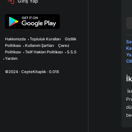
Giriş Yap
Hakkımızda
Topluluk Kuralları
Gizlilik
Sa
Politikası
Kullanım Şartları
Çerez
Ka
Politikası
Telif Hakları Politikası
S.S.S
Ya
Yardım
CK
©2024 · CepteKitaplık · 0.01ß
İ
İk
Pr
dü
bec