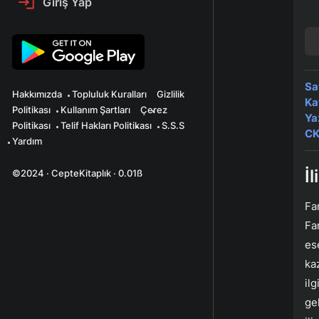
Giriş Yap
Sa
Hakkımızda
Topluluk Kuralları
Gizlilik
Ka
Politikası
Kullanım Şartları
Çerez
Ya
Politikası
Telif Hakları Politikası
S.S.S
CK
Yardım
İ
©2024 · CepteKitaplık · 0.01ß
Fa
Fa
ese
ka
il
ge