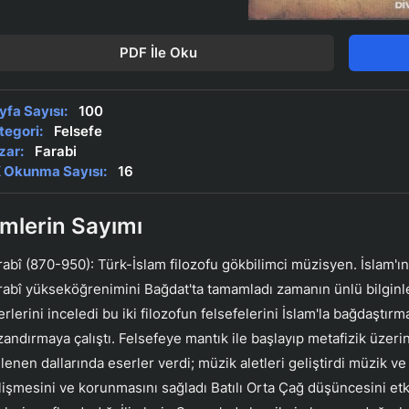
PDF İle Oku
yfa Sayısı:
100
tegori:
Felsefe
zar:
Farabi
 Okunma Sayısı:
16
limlerin Sayımı
rabî (870-950): Türk-İslam filozofu gökbilimci müzisyen. İslam'ın 
rabî yükseköğrenimini Bağdat'ta tamamladı zamanın ünlü bilginler
rlerini inceledi bu iki filozofun felsefelerini İslam'la bağdaştırm
zandırmaya çalıştı. Felsefeye mantık ile başlayıp metafizik üzerin
gilenen dallarında eserler verdi; müzik aletleri geliştirdi müzik ve
lişmesini ve korunmasını sağladı Batılı Orta Çağ düşüncesini etk