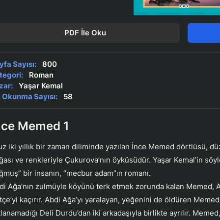
PDF İle Oku
yfa Sayısı:
800
tegori:
Roman
zar:
Yaşar Kemal
 Okunma Sayısı:
58
nce Memed 1
uz iki yıllık bir zaman diliminde yazılan İnce Memed dörtlüsü, dü
ğası ve renkleriyle Çukurova’nın öyküsüdür. Yaşar Kemal’in söyl
ğmuş” bir insanın, “mecbur adam”ın romanı.
di Ağa’nın zulmüyle köyünü terk etmek zorunda kalan Memed, Ağ
tçe’yi kaçırır. Abdi Ağa’yı yaralayan, yeğenini de öldüren Memed e
tlanamadığı Deli Durdu’dan iki arkadaşıyla birlikte ayrılır. Mem