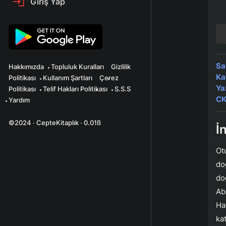
Giriş Yap
Sa
Hakkımızda
Topluluk Kuralları
Gizlilik
Ka
Politikası
Kullanım Şartları
Çerez
Ya
Politikası
Telif Hakları Politikası
S.S.S
CK
Yardım
©2024 · CepteKitaplık · 0.01ß
İ
Ot
do
do
Ab
Ha
ka