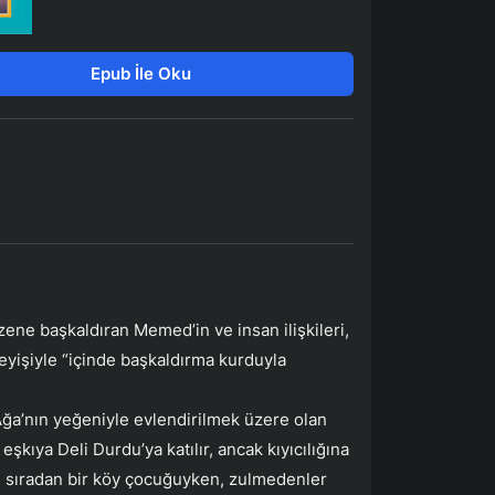
Epub İle Oku
zene başkaldıran Memed’in ve insan ilişkileri,
eyişiyle “içinde başkaldırma kurduyla
a’nın yeğeniyle evlendirilmek üzere olan
şkıya Deli Durdu’ya katılır, ancak kıyıcılığına
ed, sıradan bir köy çocuğuyken, zulmedenler