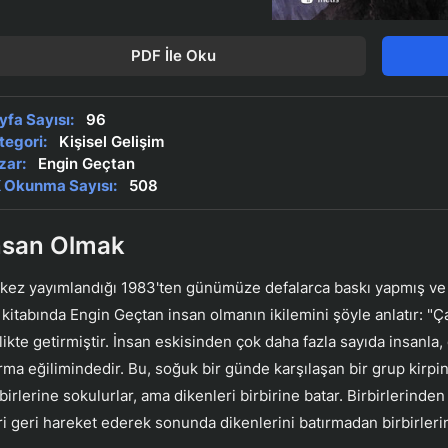
PDF İle Oku
yfa Sayısı:
96
tegori:
Kişisel Gelişim
zar:
Engin Geçtan
 Okunma Sayısı:
508
nsan Olmak
k kez yayımlandığı 1983'ten günümüze defalarca baskı yapmış ve o
 kitabında Engin Geçtan insan olmanın ikilemini şöyle anlatır: 
rlikte getirmiştir. İnsan eskisinden çok daha fazla sayıda insanla,
rma eğilimindedir. Bu, soğuk bir günde karşılaşan bir grup kirpin
rbirlerine sokulurlar, ama dikenleri birbirine batar. Birbirlerinden
eri geri hareket ederek sonunda dikenlerini batırmadan birbirlerini