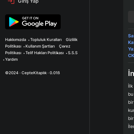
Giriş Yap
Sa
Hakkımızda
Topluluk Kuralları
Gizlilik
Ka
Politikası
Kullanım Şartları
Çerez
Ya
Politikası
Telif Hakları Politikası
S.S.S
CK
Yardım
İ
©2024 · CepteKitaplık · 0.01ß
İl
bu
bi
ku
bi
İl