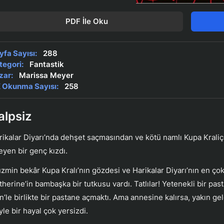
PDF İle Oku
yfa Sayısı:
288
tegori:
Fantastik
zar:
Marissa Meyer
 Okunma Sayısı:
258
alpsiz
rikalar Diyarı’nda dehşet saçmasından ve kötü namlı Kupa Kraliç
teyen bir genç kızdı.
zmin bekâr Kupa Kralı’nın gözdesi ve Harikalar Diyarı’nın en çok
therine’in bambaşka bir tutkusu vardı. Tatlılar! Yetenekli bir past
n’le birlikte bir pastane açmaktı. Ama annesine kalırsa, yakın gel
yle bir hayal çok yersizdi.