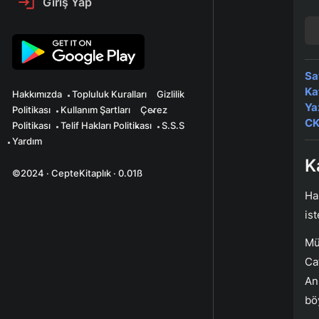
Giriş Yap
Sa
Ka
Hakkımızda
Topluluk Kuralları
Gizlilik
Ya
Politikası
Kullanım Şartları
Çerez
CK
Politikası
Telif Hakları Politikası
S.S.S
Yardım
K
©2024 · CepteKitaplık · 0.01ß
Ha
is
Mü
Ca
An
bö