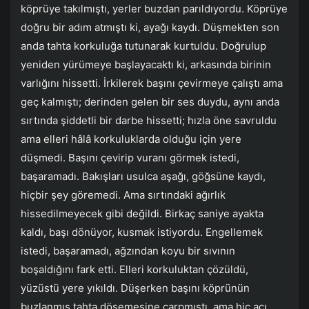
köprüye takılmıştı, yerler buzdan parıldıyordu. Köprüye
doğru bir adım atmıştı ki, ayağı kaydı. Düşmekten son
anda tahta korkuluğa tutunarak kurtuldu. Doğrulup
yeniden yürümeye başlayacaktı ki, arkasında birinin
varlığını hissetti. İrkilerek başını çevirmeye çalıştı ama
geç kalmıştı; derinden gelen bir ses duydu, aynı anda
sırtında şiddetli bir darbe hissetti; hızla öne savruldu
ama elleri hâlâ korkuluklarda olduğu için yere
düşmedi. Başını çevirip vuranı görmek istedi,
başaramadı. Bakışları usulca aşağı, göğsüne kaydı,
hiçbir şey göremedi. Ama sırtındaki ağırlık
hissedilmeyecek gibi değildi. Birkaç saniye ayakta
kaldı, başı dönüyor, kusmak istiyordu. Engellemek
istedi, başaramadı, ağzından koyu bir sıvının
boşaldığını fark etti. Elleri korkuluktan çözüldü,
yüzüstü yere yıkıldı. Düşerken başını köprünün
buzlanmış tahta döşemesine çarpmıştı, ama hiç acı