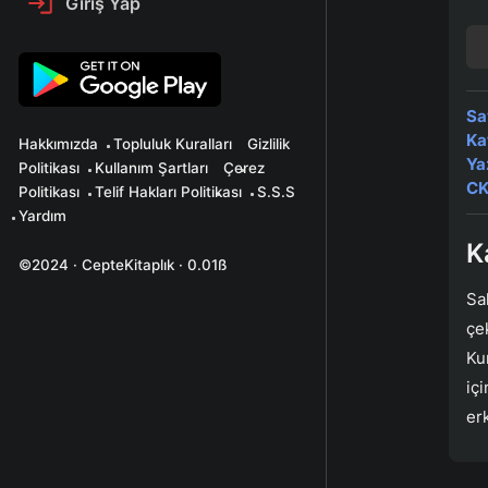
Giriş Yap
Sa
Ka
Hakkımızda
Topluluk Kuralları
Gizlilik
Ya
Politikası
Kullanım Şartları
Çerez
CK
Politikası
Telif Hakları Politikası
S.S.S
Yardım
K
©2024 · CepteKitaplık · 0.01ß
Sa
çe
Ku
iç
erk