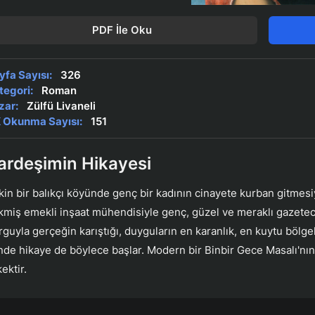
PDF İle Oku
yfa Sayısı:
326
tegori:
Roman
zar:
Zülfü Livaneli
 Okunma Sayısı:
151
ardeşimin Hikayesi
kin bir balıkçı köyünde genç bir kadının cinayete kurban gitmesi
kmiş emekli inşaat mühendisiyle genç, güzel ve meraklı gazeteci 
rguyla gerçeğin karıştığı, duyguların en karanlık, en kuytu bölge
inde hikaye de böylece başlar. Modern bir Binbir Gece Masalı'nın
ektir.