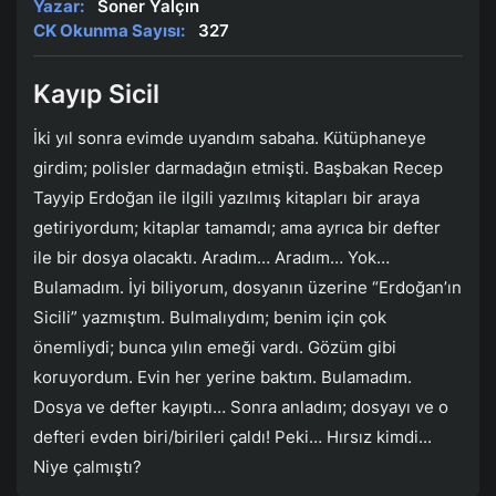
Yazar:
Soner Yalçın
CK Okunma Sayısı:
327
Kayıp Sicil
İki yıl sonra evimde uyandım sabaha. Kütüphaneye
girdim; polisler darmadağın etmişti. Başbakan Recep
Tayyip Erdoğan ile ilgili yazılmış kitapları bir araya
getiriyordum; kitaplar tamamdı; ama ayrıca bir defter
ile bir dosya olacaktı. Aradım… Aradım… Yok…
Bulamadım. İyi biliyorum, dosyanın üzerine “Erdoğan’ın
Sicili” yazmıştım. Bulmalıydım; benim için çok
önemliydi; bunca yılın emeği vardı. Gözüm gibi
koruyordum. Evin her yerine baktım. Bulamadım.
Dosya ve defter kayıptı… Sonra anladım; dosyayı ve o
defteri evden biri/birileri çaldı! Peki… Hırsız kimdi...
Niye çalmıştı?