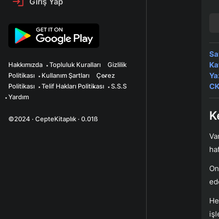
Giriş Yap
Sa
Ka
Hakkımızda
Topluluk Kuralları
Gizlilik
Ya
Politikası
Kullanım Şartları
Çerez
CK
Politikası
Telif Hakları Politikası
S.S.S
Yardım
K
©2024 · CepteKitaplık · 0.01ß
Va
ha
On
ed
He
iş