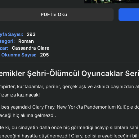
PDF İle Oku
yfa Sayısı:
293
tegori:
Roman
zar:
Cassandra Clare
 Okunma Sayısı:
205
emikler Şehri-Ölümcül Oyuncaklar Seris
mpirler, kurtadamlar, periler, gerçek aşk ve aklınızı başınızdan 
fızanıza kazınacak!
 beş yaşındaki Clary Fray, New York'ta Pandemonium Kulüp'e doğr
eceği hiç aklına gelmezdi.
le ki, bu cinayetin daha önce hiç görmediği acayip silahlara sah
leneceğini hayatta düşünemezdi! Clary, polisi arayabileceğini bil