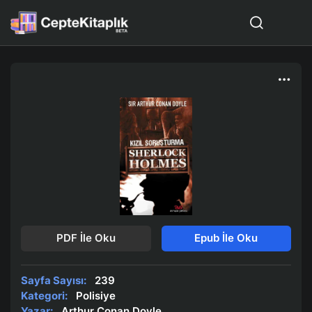
PDF İle Oku
Epub İle Oku
Sayfa Sayısı:
239
Kategori:
Polisiye
Yazar:
Arthur Conan Doyle