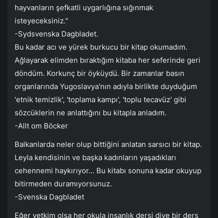
hayvanların şefkatli uygarlığına sığınmak
isteyeceksiniz."
-Sydsvenska Dagbladet.
Bu kadar acı ve yürek burkucu bir kitap okumadım.
Ağlayarak elimden bıraktığım kitaba her seferinde geri
döndüm. Korkunç bir öyküydü. Bir zamanlar basın
organlarında Yugoslavya'nın adıyla birlikte duyduğum
'etnik temizlik', 'toplama kampı', 'toplu tecavüz' gibi
sözcüklerin ne anlattığını bu kitapla anladım.
-Allt om Böcker
Balkanlarda neler olup bittiğini anlatan sarsıcı bir kitap.
Leyla kendisinin ve başka kadınların yaşadıkları
cehennemi haykırıyor... Bu kitabı sonuna kadar okuyup
bitirmeden duramıyorsunuz.
-Svenska Dagbladet
Eğer yetkim olsa her okula insanlık dersi diye bir ders