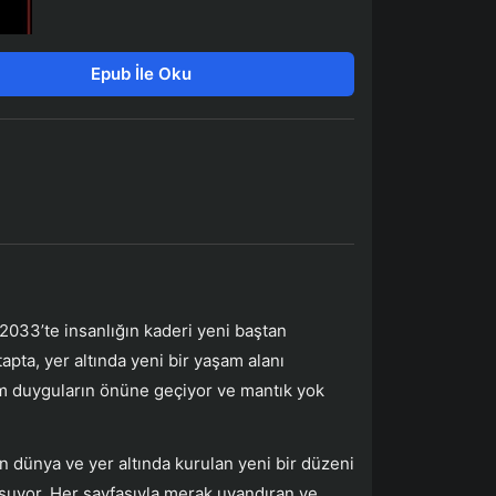
Epub İle Oku
 2033’te insanlığın kaderi yeni baştan
pta, yer altında yeni bir yaşam alanı
tüm duyguların önüne geçiyor ve mantık yok
 dünya ve yer altında kurulan yeni bir düzeni
uşuyor. Her sayfasıyla merak uyandıran ve