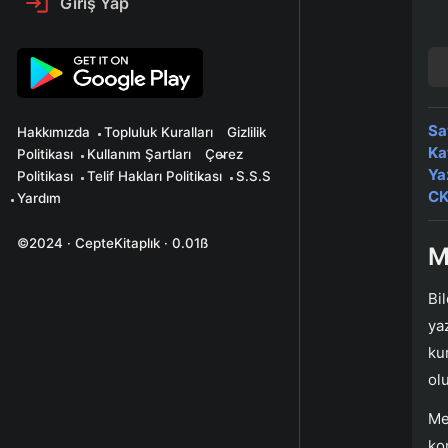
Giriş Yap
Sa
Hakkımızda
Topluluk Kuralları
Gizlilik
Ka
Politikası
Kullanım Şartları
Çerez
Ya
Politikası
Telif Hakları Politikası
S.S.S
CK
Yardım
©2024 · CepteKitaplık · 0.01ß
M
Bi
ya
ku
ol
Me
ko