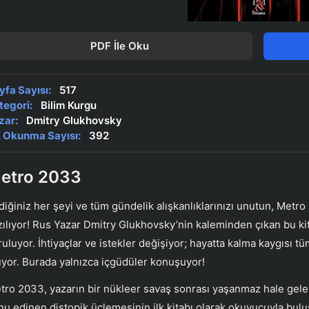
PDF İle Oku
yfa Sayısı:
517
tegori:
Bilim Kurgu
zar:
Dmitry Glukhovsky
 Okunma Sayısı:
392
etro 2033
ldiğiniz her şeyi ve tüm gündelik alışkanlıklarınızı unutun, Metro
zılıyor! Rus Yazar Dmitry Glukhovsky’nin kaleminden çıkan bu kita
ruluyor. İhtiyaçlar ve istekler değişiyor; hayatta kalma kaygısı 
uyor. Burada yalnızca içgüdüler konuşuyor!
tro 2033, yazarın bir nükleer savaş sonrası yaşanmaz hale gelen
nu edinen distopik üçlemesinin ilk kitabı olarak okuyucuyla bul