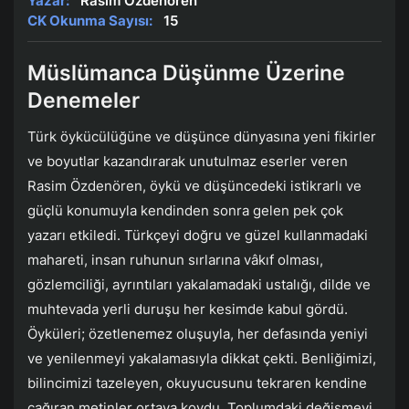
Yazar:
Rasim Özdenören
CK Okunma Sayısı:
15
Müslümanca Düşünme Üzerine
Denemeler
Türk öykücülüğüne ve düşünce dünyasına yeni fikirler
ve boyutlar kazandırarak unutulmaz eserler veren
Rasim Özdenören, öykü ve düşüncedeki istikrarlı ve
güçlü konumuyla kendinden sonra gelen pek çok
yazarı etkiledi. Türkçeyi doğru ve güzel kullanmadaki
mahareti, insan ruhunun sırlarına vâkıf olması,
gözlemciliği, ayrıntıları yakalamadaki ustalığı, dilde ve
muhtevada yerli duruşu her kesimde kabul gördü.
Öyküleri; özetlenemez oluşuyla, her defasında yeniyi
ve yenilenmeyi yakalamasıyla dikkat çekti. Benliğimizi,
bilincimizi tazeleyen, okuyucusunu tekraren kendine
çağıran metinler ortaya koydu. Toplumdaki değişmeyi,