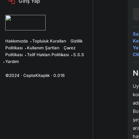
Giriş Yap
Sa
Ka
Hakkımızda
Topluluk Kuralları
Gizlilik
Ya
Politikası
Kullanım Şartları
Çerez
CK
Politikası
Telif Hakları Politikası
S.S.S
Yardım
N
©2024 · CepteKitaplık · 0.01ß
Uy
ko
ad
Bo
şe
ara
ha