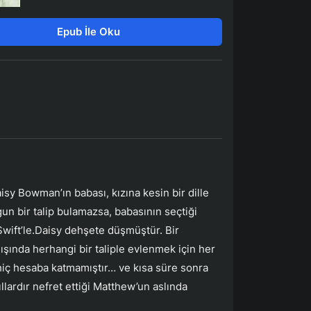
Epub İle Oku
y Bowman’ın babası, kızına kesin bir dille
n bir talip bulamazsa, babasının seçtiği
wift’le.Daisy dehşete düşmüştür. Bir
ışında herhangi bir taliple evlenmek için her
hiç hesaba katmamıştır… ve kısa süre sonra
ıllardır nefret ettiği Matthew’un aslında