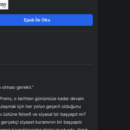
Epub İle Oku
n olması gerekir.”
i Prens, o tarihten günümüze kadar devam
 ulaşmak için her yolun geçerli olduğunu
ı üstüne felsefi ve siyasal bir başyapıt mı?
e gerçekçi siyaset kuramının bir başyapıtı
temel kaynaklarından birini oluşturdu. Yapıt,