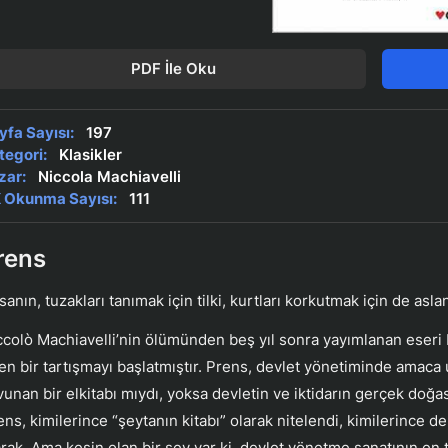
PDF İle Oku
yfa Sayısı:
197
tegori:
Klasikler
zar:
Niccola Machiavelli
 Okunma Sayısı:
111
rens
sanın, tuzakları tanımak için tilki, kurtları korkutmak için de asla
ccolò Machiavelli’nin ölümünden beş yıl sonra yayımlanan eser
en bir tartışmayı başlatmıştır. Prens, devlet yönetiminde amaca
vunan bir elkitabı mıydı, yoksa devletin ve iktidarın gerçek doğas
ens, kimilerince “şeytanın kitabı” olarak nitelendi, kimilerince d
arak. Ama kesin olan bir şey var ki, devlet yönetme sanatının en 