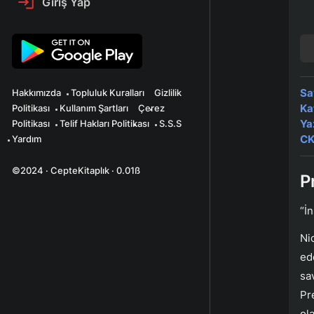
Giriş Yap
Sa
Hakkımızda
Topluluk Kuralları
Gizlilik
Ka
Politikası
Kullanım Şartları
Çerez
Ya
Politikası
Telif Hakları Politikası
S.S.S
CK
Yardım
©2024 · CepteKitaplık · 0.01ß
P
“İn
Ni
ed
sa
Pr
ol