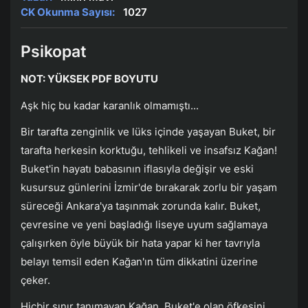
CK Okunma Sayısı:
1027
Psikopat
NOT: YÜKSEK PDF BOYUTU
Aşk hiç bu kadar karanlık olmamıştı...
Bir tarafta zenginlik ve lüks içinde yaşayan Buket, bir
tarafta herkesin korktuğu, tehlikeli ve insafsız Kağan!
Buket'in hayatı babasının iflasıyla değişir ve eski
kusursuz günlerini İzmir'de bırakarak zorlu bir yaşam
süreceği Ankara'ya taşınmak zorunda kalır. Buket,
çevresine ve yeni başladığı liseye uyum sağlamaya
çalışırken öyle büyük bir hata yapar ki her tavrıyla
belayı temsil eden Kağan'ın tüm dikkatini üzerine
çeker.
Hiçbir sınır tanımayan Kağan, Buket'e olan öfkesini