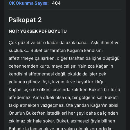
CK Okunma Sayısı:
404
Psikopat 2
NOT: YÜKSEK PDF BOYUTU
Çok güzel ve bir o kadar da uzak bana… Aşk, ihanet ve
suçluluk... Buket bir taraftan Kağan'a kendisini
affettirmeye çalışırken, diğer taraftan da içine düştüğü
cehennemden kurtulmaya çalışır. Yalnızca Kağan'ın
kendisini affetmemesi değil, okulda da işler pek
yolunda gitmez. Aşk, kızgınlık ve hayal kırıklığı...
Kağan, aşkı ile öfkesi arasında kalırken Buket'i bir türlü
affedemez. Ama öfkeli olsa da, bir gölge misali Buket'i
takip etmekten vazgeçmez. Öte yandan Kağan'ın abisi
Onur'un Buket'ten istedikleri her şeyi daha da içinden
çıkılmaz bir hale sokar. Buket, acımasızlığıyla bilinen
Bahadır'la tanışmak ve ona yakın olmak zorundadır.