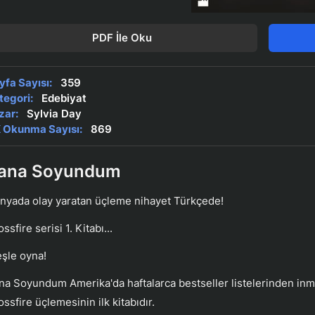
PDF İle Oku
yfa Sayısı:
359
tegori:
Edebiyat
zar:
Sylvia Day
 Okunma Sayısı:
869
ana Soyundum
nyada olay yaratan üçleme nihayet Türkçede!
ssfire serisi 1. Kitabı...
eşle oyna!
na Soyundum Amerika'da haftalarca bestseller listelerinden in
ssfire üçlemesinin ilk kitabıdır.