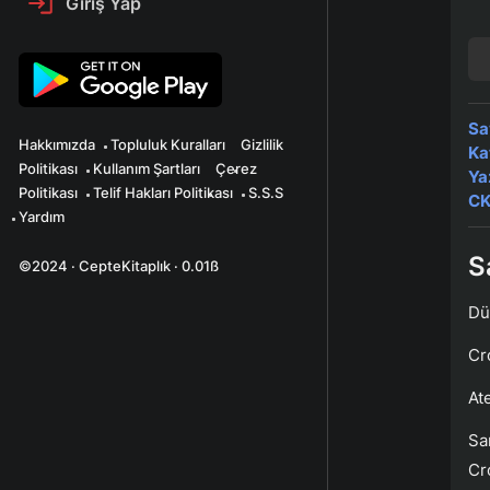
Giriş Yap
Sa
Hakkımızda
Topluluk Kuralları
Gizlilik
Ka
Politikası
Kullanım Şartları
Çerez
Ya
Politikası
Telif Hakları Politikası
S.S.S
CK
Yardım
S
©2024 · CepteKitaplık · 0.01ß
Dü
Cro
At
Sa
Cro