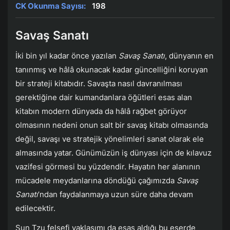
CK Okunma Sayısı:
198
Savaş Sanatı
İki bin yıl kadar önce yazılan
Savaş Sanatı
, dünyanın en
tanınmış ve hâlâ okunacak kadar güncelliğini koruyan
bir strateji kitabıdır. Savaşta nasıl davranılması
gerektiğine dair kumandanlara öğütleri esas alan
kitabın modern dünyada da hâlâ rağbet görüyor
olmasının nedeni onun salt bir savaş kitabı olmasında
değil, savaşı ve stratejik yönelimleri sanat olarak ele
almasında yatar. Günümüzün iş dünyası için de kılavuz
vazifesi görmesi bu yüzdendir. Hayatın her alanının
mücadele meydanlarına döndüğü çağımızda
Savaş
Sanatı
’ndan faydalanmaya uzun süre daha devam
edilecektir.
Sun Tzu felsefi yaklaşımı da esas aldığı bu eserde