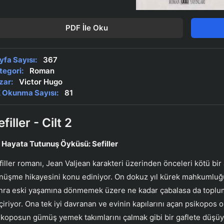
PDF İle Oku
yfa Sayısı:
367
tegori:
Roman
zar:
Victor Hugo
 Okunma Sayısı:
81
filler - Cilt 2
r Hayata Tutunuş Öyküsü: Sefiller
filler romanı, Jean Valjean karakteri üzerinden önceleri kötü b
nüşme hikayesini konu ediniyor. On dokuz yıl kürek mahkumluğu
nra eski yaşamına dönmemek üzere ne kadar çabalasa da toplum 
çiriyor. Ona tek iyi davranan ve evinin kapılarını açan psikopos o
ikoposun gümüş yemek takımlarını çalmak gibi bir gaflete düşüy