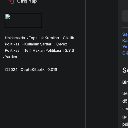
Giriş Yap
Sa
Hakkımızda
Topluluk Kuralları
Gizlilik
Ka
Politikası
Kullanım Şartları
Çerez
Ya
Politikası
Telif Hakları Politikası
S.S.S
CK
Yardım
Se
©2024 · CepteKitaplık · 0.01ß
Bi
Se
dö
so
ge
ps