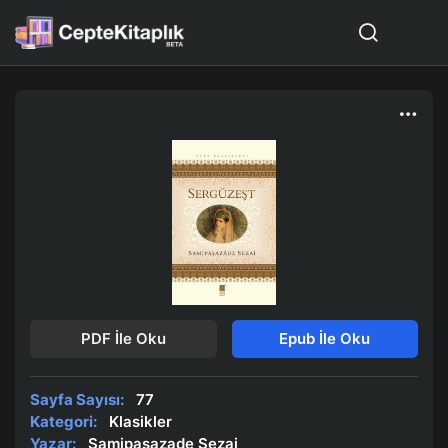
PDF İle Oku
Epub İle Oku
Sayfa Sayısı:
77
Kategori:
Klasikler
Yazar:
Samipaşazade Sezai