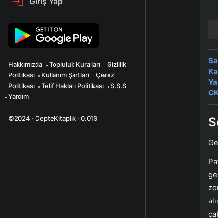
Giriş Yap
Sa
Hakkımızda
Topluluk Kuralları
Gizlilik
Ka
Politikası
Kullanım Şartları
Çerez
Ya
Politikası
Telif Hakları Politikası
S.S.S
CK
Yardım
©2024 · CepteKitaplık · 0.01ß
S
Ge
Pa
ge
zo
al
ça