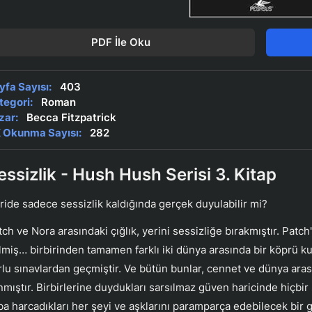
PDF İle Oku
yfa Sayısı:
403
tegori:
Roman
zar:
Becca Fitzpatrick
 Okunma Sayısı:
282
essizlik - Hush Hush Serisi 3. Kitap
ride sadece sessizlik kaldığında gerçek duyulabilir mi?
tch ve Nora arasındaki çığlık, yerini sessizliğe bırakmıştır. Patc
lmiş… birbirinden tamamen farklı iki dünya arasında bir köprü 
rlu sınavlardan geçmiştir. Ve bütün bunlar, cennet ve dünya aras
ınmıştır. Birbirlerine duydukları sarsılmaz güven haricinde hiçb
ba harcadıkları her şeyi ve aşklarını paramparça edebilecek bir g