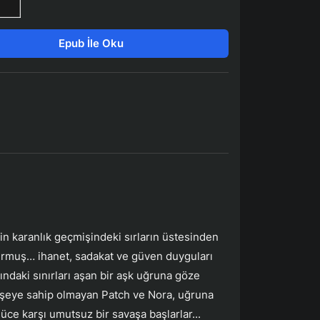
Epub İle Oku
h'in karanlık geçmişindeki sırların üstesinden
kurmuş… ihanet, sadakat ve güven duyguları
ındaki sınırları aşan bir aşk uğruna göze
ir şeye sahip olmayan Patch ve Nora, uğruna
üce karşı umutsuz bir savaşa başlarlar...