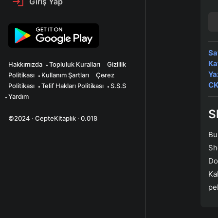
Giriş Yap
Sa
Ka
Hakkımızda
Topluluk Kuralları
Gizlilik
Ya
Politikası
Kullanım Şartları
Çerez
CK
Politikası
Telif Hakları Politikası
S.S.S
Yardım
S
©2024 · CepteKitaplık · 0.01ß
Bu
Sh
Do
Ka
pe