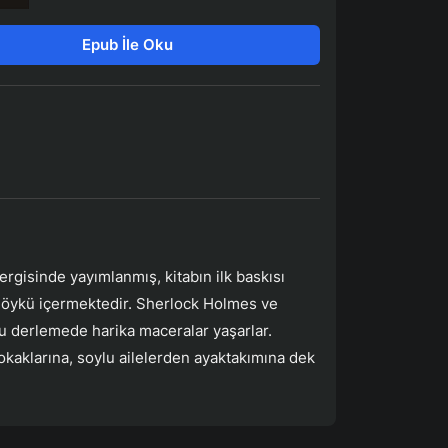
Epub İle Oku
rgisinde yayımlanmış, kitabın ilk baskısı
2 öykü içermektedir. Sherlock Holmes ve
bu derlemede harika maceralar yaşarlar.
sokaklarına, soylu ailelerden ayaktakımına dek