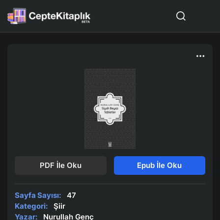
PDF İle Oku
Epub İle Oku
Sayfa Sayısı:
47
Kategori:
Şiir
Yazar:
Nurullah Genç