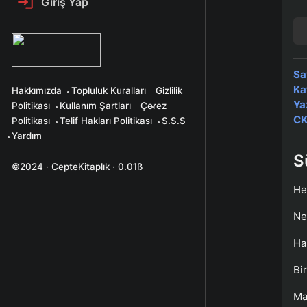
Giriş Yap
Sa
Ka
Hakkımızda
Topluluk Kuralları
Gizlilik
Ya
Politikası
Kullanım Şartları
Çerez
CK
Politikası
Telif Hakları Politikası
S.S.S
Yardım
S
©2024 · CepteKitaplık · 0.01ß
He
Ne
Ha
Bi
Ma