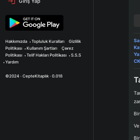
Giriş Yap
Sa
Hakkımızda
Topluluk Kuralları
Gizlilik
Ka
Politikası
Kullanım Şartları
Çerez
Ya
Politikası
Telif Hakları Politikası
S.S.S
CK
Yardım
©2024 · CepteKitaplık · 0.01ß
T
Ta
za
Bi
Ve
Bi