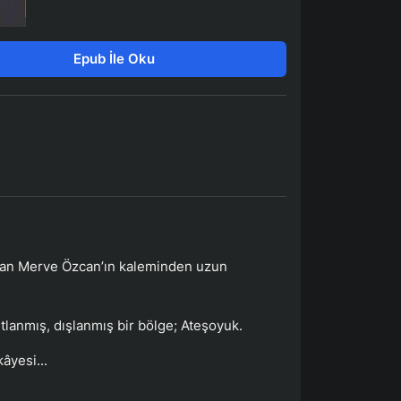
Epub İle Oku
laşan Merve Özcan’ın kaleminden uzun
tlanmış, dışlanmış bir bölge; Ateşoyuk.
âyesi...