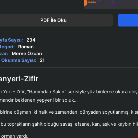
PDF İle Oku
yfa Sayısı:
234
tegori:
Roman
zar:
Merve Özcan
 Okunma Sayısı:
21
anyeri-Zifir
n Yeri - Zifir, "Haramdan Sakın" serisiyle yüz binlerce okura u
mandır beklenen yepyeni bir soluk…
rbirine düşman iki halk ve zamandan, dünyadan soyutlanmış, kısı
 bu toprakların şahit olduğu savaş, efsane, kan, aşk ve kaybın hik
r orman vardı.