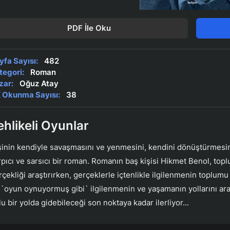
PDF İle Oku
yfa Sayısı:
482
tegori:
Roman
zar:
Oğuz Atay
 Okunma Sayısı:
38
ehlikeli Oyunlar
şinin kendiyle savaşmasını ve yenmesini, kendini dönüştürmesini
rpıcı ve sarsıcı bir roman. Romanın baş kişisi Hikmet Benol, to
rçekliği araştırırken, gerçeklerle içtenlikle ilgilenmenin toplum
 `oyun oynuyormuş gibi` ilgilenmenin ve yaşamanın yollarını ara
lu bir yolda gidebileceği son noktaya kadar ilerliyor...