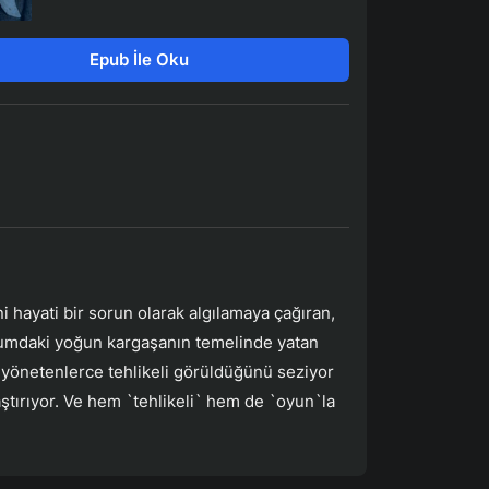
Epub İle Oku
 hayati bir sorun olarak algılamaya çağıran,
plumdaki yoğun kargaşanın temelinde yatan
u yönetenlerce tehlikeli görüldüğünü seziyor
ştırıyor. Ve hem `tehlikeli` hem de `oyun`la