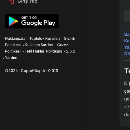
Giriş Yap
Sa
Hakkımızda
Topluluk Kuralları
Gizlilik
Ka
Politikası
Kullanım Şartları
Çerez
Ya
Politikası
Telif Hakları Politikası
S.S.S
CK
Yardım
T
©2024 · CepteKitaplık · 0.01ß
Ki
ça
ge
ve
do