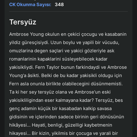
CK Okunma Sayısı:
348
Tersyüz
Ambrose Young okulun en çekici çocugu ve kasabanin
yildiz güresçisiydi. Uzun boylu ve yapili bir vücudu,
omuzlarina degen saçlari ve yakici gözleriyle ask
romanlarinin kapaklarini süsleyebilecek kadar
yakisikliydi. Fern Taylor bunun farkindaydi ve Ambrose
Young'a âsikti. Belki de bu kadar yakisikli oldugu için
Fern asla onunla birlikte olabilecegini düsünmemisti.
Ta ki her sey tersyüz olana ve Ambrose'un eski
yakisikliligindan eser kalmayana kadar? Tersyüz, bes
genç adamin küçük bir kasabadan kalkip savasa
gidisinin ve içlerinden sadece birinin geri dönüsünün
hikâyesi... Hayati, benligi, güzelligi kaybetmenin
hikayesi... Bir kizin, yikilmis bir çocuga ve yarali bir